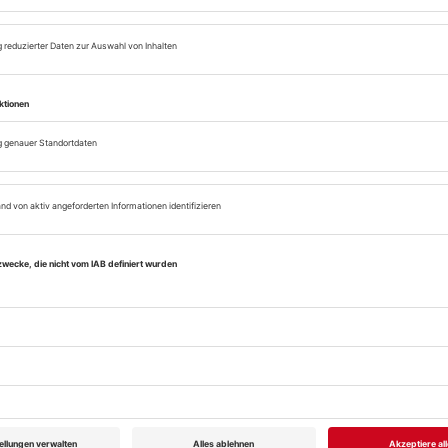
hervorbringen sollte. Ihre innovative, tanzbare und st
Munich Sound, der zugleich den Höhepunkt der Disco-Ä
Popmusik gilt. Die Begegnung zwischen Giorgio Moro
Musikgeschichte, sie veränderte auch das Leben beide
avancierte Giorgio Moroder zu einem der großen Kom
europäischen Elektro-Musik, und Donna Summer wurd
Emma Stone
Drew Barrymore