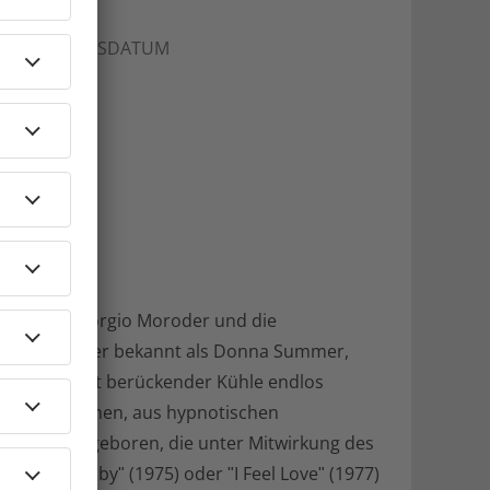
RODUKTIONSDATUM
026
omponist Giorgio Moroder und die
aines, besser bekannt als Donna Summer,
imme, die mit berückender Kühle endlos
n futuristischen, aus hypnotischen
rbeit war geboren, die unter Mitwirkung des
Love You Babyʺ (1975) oder ʺI Feel Loveʺ (1977)