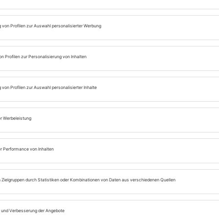
ORIGINALTITEL
PRODUKTIONSLAND
P
Giorgio Moroder &
F
2
Donna Summer : "I
Feel Love"
INFO, DOKUMENTATION
München, Anfang der 1970er Jahre: Der italienische K
amerikanische Backgroundsängerin LaDonna Adrian G
treffen zum ersten Mal aufeinander. Ihre anmutige St
Liebesworte wiederholt, gepaart mit seinem kraftvolle
Elektroimpulsen schöpfenden Sound - eine Zusammena
britischen Produzenten Pete Bellotte Hits wie ʺLove to 